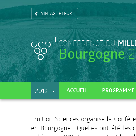
Skip
to
VINTAGE REPORT
main
content
MILL
CONFÉRENCE DU
Bourgogne
2
2019
ACCUEIL
PROGRAMME
Fruition Sciences organise la Confér
en Bourgogne ! Quelles ont été les c