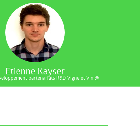
Etienne Kayser
veloppement partenariats R&D Vigne et Vin @