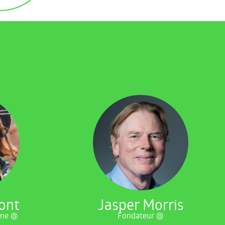
ont
Jasper Morris
igne @
Fondateur @