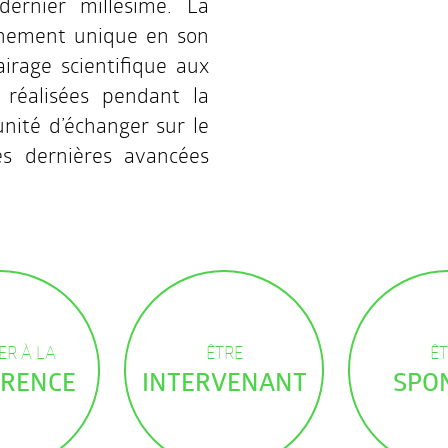
 dernier millésime. La
énement unique en son
irage scientifique aux
 réalisées pendant la
unité d’échanger sur le
es dernières avancées
ER À LA
ÊTRE
ÊT
RENCE
INTERVENANT
SPO