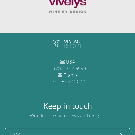
VINTAGE
REPORT
USA
+1 (707) 302-5999
France
+33 9 53 22 13 00
Keep in touch
We’d like to share news and insights
EMAIL