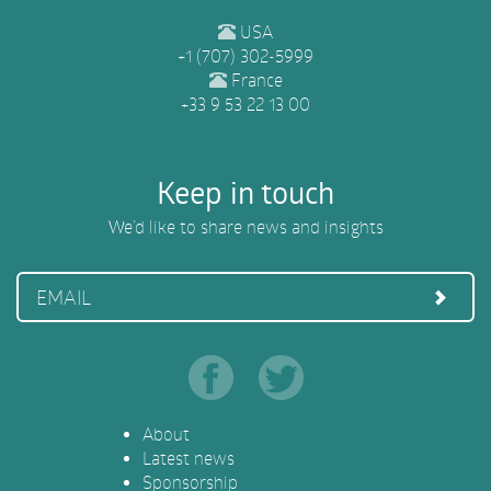
USA
+1 (707) 302-5999
France
+33 9 53 22 13 00
Keep in touch
We’d like to share news and insights
EMAIL
About
Latest news
Sponsorship