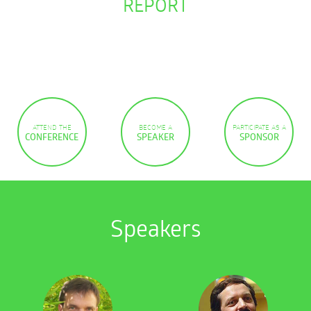
REPORT
ATTEND THE
BECOME A
PARTICIPATE AS A
CONFERENCE
SPEAKER
SPONSOR
Speakers