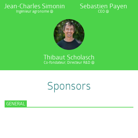
Jean-Charles Simonin
Sebastien Payen
Ingénieur agronome @
CEO @
Thibaut Scholasch
Co-fondateur, Directeur R&D @
Sponsors
GENERAL