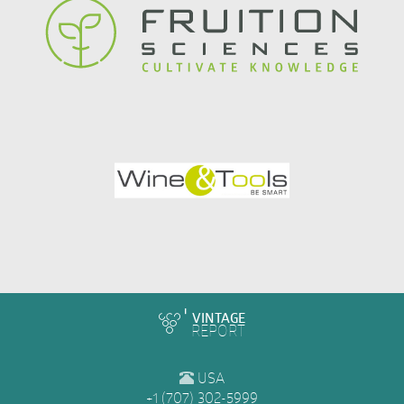
VINTAGE
REPORT
USA
+1 (707) 302-5999